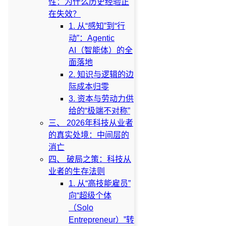
性：为什么历史经验正
在失效？
1. 从“感知”到“行
动”：Agentic
AI（智能体）的全
面落地
2. 知识与逻辑的边
际成本归零
3. 资本与劳动力供
给的“极端不对称”
三、 2026年科技从业者
的真实处境：中间层的
消亡
四、 破局之策：科技从
业者的生存法则
1. 从“高技能雇员”
向“超级个体
（Solo
Entrepreneur）”转