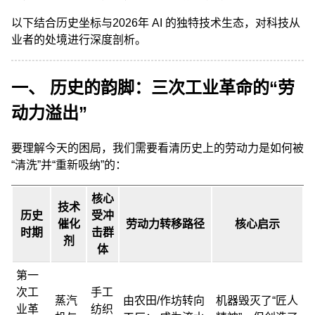
以下结合历史坐标与2026年 AI 的独特技术生态，对科技从
业者的处境进行深度剖析。
一、 历史的韵脚：三次工业革命的“劳
动力溢出”
要理解今天的困局，我们需要看清历史上的劳动力是如何被
“清洗”并“重新吸纳”的：
核心
技术
历史
受冲
催化
劳动力转移路径
核心启示
时期
击群
剂
体
第一
次工
手工
蒸汽
由农田/作坊转向
机器毁灭了“匠人
业革
纺织