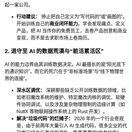
起一家公司。
行动建议：
停止把自己定义为“写代码的”或“画图的”，
开始训练自己的
商业闭环能力
。学会发现痛点、定义
产品，把 AI 当作你的免费员工，去卷产品创意和商业
变现，而不是去求职市场上卷简历。
2. 退守至 AI 的数据荒漠与“脏活累活区”
AI 的能力边界由其训练数据决定。AI 最擅长的是“阳光底下
的通识知识”，而它的死穴在于“非标准场景”与“线下物理世
界的连接”。
深水区调优：
深耕那些缺乏公开训练数据的领域，比
如老旧魔改系统的维护、特定魔改内核的调优、软硬
件协同调试、以及涉及复杂物理限制的边缘计算（如
NuttX 等物联网操作系统上的 Rust 开发）。
解决“垃圾代码”的烂摊子：
2026 年的一个行业奇观
是，由于前两年大量引入 AI 生成代码，很多企业的代