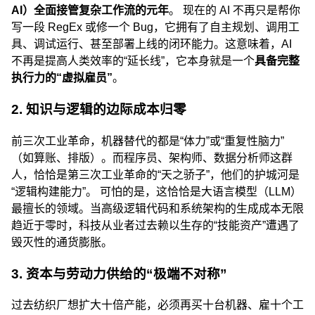
AI）全面接管复杂工作流的元年
。 现在的 AI 不再只是帮你
写一段 RegEx 或修一个 Bug，它拥有了自主规划、调用工
具、调试运行、甚至部署上线的闭环能力。这意味着，AI
不再是提高人类效率的“延长线”，它本身就是一个
具备完整
执行力的“虚拟雇员”
。
2. 知识与逻辑的边际成本归零
前三次工业革命，机器替代的都是“体力”或“重复性脑力”
（如算账、排版）。而程序员、架构师、数据分析师这群
人，恰恰是第三次工业革命的“天之骄子”，他们的护城河是
“逻辑构建能力”。 可怕的是，这恰恰是大语言模型（LLM）
最擅长的领域。当高级逻辑代码和系统架构的生成成本无限
趋近于零时，科技从业者过去赖以生存的“技能资产”遭遇了
毁灭性的通货膨胀。
3. 资本与劳动力供给的“极端不对称”
过去纺织厂想扩大十倍产能，必须再买十台机器、雇十个工