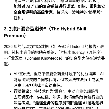
码库已经充斥着结构混乱、隐患重重的“信息垃圾”。
能够对 AI 产出的复杂系统进行调试、纠错、重构和安
全合规评判的高级专家
，将迎来一波独特的“擦屁股”
红利。
3. 拥抱“混合型溢价”（The Hybrid Skill
Premium）
2026 年的劳动力市场数据（如 PwC 和 Indeed 的报告）表
明，纯技术岗位的招聘在萎缩，但“技术 fluency（流畅度）
+ 行业深度（Domain Knowledge）”的复合型岗位在逆势暴
涨。
AI 懂算法，但它不懂复杂商业环境下的利益博弈；AI
能写出完美的合同或代码，但它无法在法庭上或客户
酒桌上承担法律与道德责任。
行动建议：
将技术作为“乘数”，主动向业务端跨界。
去理解医疗、供应链、能源、跨境金融等传统行业的
深层痛点。
“最懂业务的程序员”和“最懂 AI 落地边界
的业务专家”
，其身价在 2026 年溢价高达 50% 以