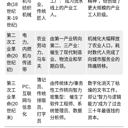
机与
工厂： 成为流水
精神”，但创造了
命(18
业、
纺织
线上的产业工
更大规模的产业
世纪
传统
机械
人。
工人阶级。
末-19
匠人
世纪)
第二
电
农业
由第一产业转向
机械化大幅释放
次工
力、
劳动
第二、三产业：
了农业人口，耗
业革
内燃
力、
催生了现代制造
时数代人完成了
命(20
机与
马车
业、物流业和早
向城市服务业的
世纪
传送
夫
期白领。
阵痛转移。
初)
带
簿记
第三
由传统体力/事务
数字化消灭了枯
PC、
员、
次工
性工作转向智力
燥的文书工作，
互联
传统
业革
密集型： 催生了
却让“智力与逻辑
网与
排版
命(20
软件工程师、系
能力”成为了过去
信息
员、
世纪
统管理员、数据
三十年最值钱的
化
打字
末)
分析师。
资本。
员