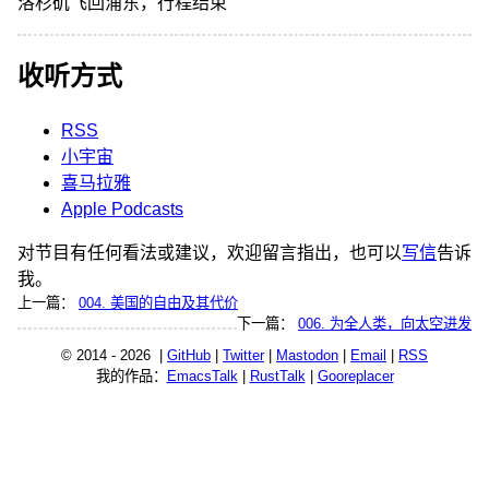
洛杉矶飞回浦东，行程结束
收听方式
RSS
小宇宙
喜马拉雅
Apple Podcasts
对节目有任何看法或建议，欢迎留言指出，也可以
写信
告诉
我。
上一篇：
004. 美国的自由及其代价
下一篇：
006. 为全人类，向太空进发
© 2014 - 2026 |
GitHub
|
Twitter
|
Mastodon
|
Email
|
RSS
我的作品：
EmacsTalk
|
RustTalk
|
Gooreplacer