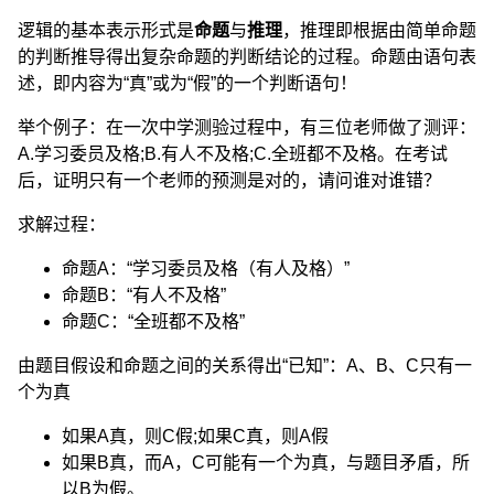
逻辑的基本表示形式是
命题
与
推理
，推理即根据由简单命题
的判断推导得出复杂命题的判断结论的过程。命题由语句表
述，即内容为“真”或为“假”的一个判断语句！
举个例子：在一次中学测验过程中，有三位老师做了测评：
A.学习委员及格;B.有人不及格;C.全班都不及格。在考试
后，证明只有一个老师的预测是对的，请问谁对谁错？
求解过程：
命题A：“学习委员及格（有人及格）”
命题B：“有人不及格”
命题C：“全班都不及格”
由题目假设和命题之间的关系得出“已知”：A、B、C只有一
个为真
如果A真，则C假;如果C真，则A假
如果B真，而A，C可能有一个为真，与题目矛盾，所
以B为假。