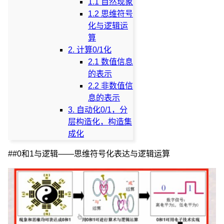
1.1 自然现象
1.2 思维符号
化与逻辑运
算
2. 计算0/1化
2.1 数值信息
的表示
2.2 非数值信
息的表示
3. 自动化0/1，分
层构造化，构造集
成化
##0和1与逻辑——思维符号化表达与逻辑运算