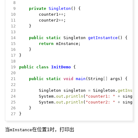
 8
 9
private
Singleton
()
{
10
counter1
++
;
11
counter2
++
;
12
}
13
14
public
static
Singleton
getInstantce
()
{
15
return
mInstance;
16
}
17
}
18
19
public
class
InitDemo
{
20
21
public
static
void
main
(String
[]
args)
{
22
23
Singleton
singleton
=
Singleton.
getInsta
24
System.
out
.
println
(
"counter1: "
+
single
25
System.
out
.
println
(
"counter2: "
+
single
26
}
27
}
当
在位置1时，打印出
mInstance