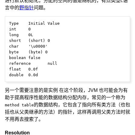
进行默认初始化，分配的空间的值是随机的，有点类型c语
言中的
野指针
问题。
Type	Initial Value

int	0

long	0L

short	(short) 0

char	'\u0000'

byte	(byte) 0

boolean	false

reference	null

float	0.0f

另一个需要注意的是实例 在这个阶段，JVM 也可能会为有
助于提高程序性能的数据结构分配内存，常见的一个称为
的数据结构，它包含了指向所有类方法（也包
method table
括也从父类继承的方法）的指针，这样再调用父类方法时就
不用再去搜索了。
Resolution