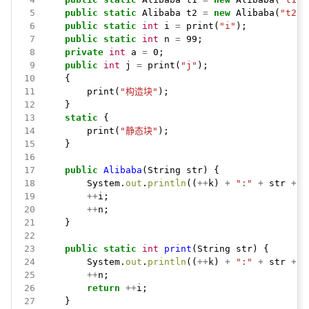
 5
public
static
Alibaba
t2
=
new
Alibaba(
"t2"
)
 6
public
static
int
i
=
print(
"i"
);
 7
public
static
int
n
=
99;
 8
private
int
a
=
0;
 9
public
int
j
=
print(
"j"
);
10
{
11
print(
"构造块"
);
12
}
13
static
{
14
print(
"静态块"
);
15
}
16
17
public
Alibaba
(String
str)
{
18
System.
out
.
println
((
++
k)
+
":"
+
str
+
"
19
++
i;
20
++
n;
21
}
22
23
public
static
int
print
(String
str)
{
24
System.
out
.
println
((
++
k)
+
":"
+
str
+
"
25
++
n;
26
return
++
i;
27
}