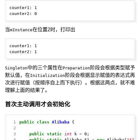
counter1: 1

当
在位置2时，打印出
mInstance
counter1: 1

中的三个属性在
阶段会根据类型赋予
Singleton
Preparation
默认值，在
阶段会根据显示赋值的表达式再
Initialization
次进行赋值（按顺序自上而下执行）。根据这两点，就不难
理解上面的结果了。
首次主动调用才会初始化
 1
public
class
Alibaba
{
 2
 3
public
static
int
k
=
0;
 4
public
static
Alibaba
t1
=
new
Alibaba(
"t1"
)