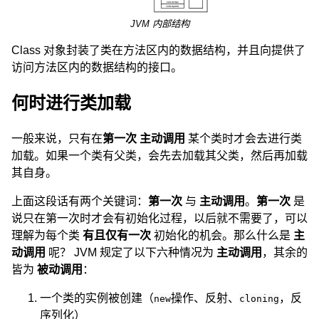
JVM 内部结构
Class 对象封装了类在方法区内的数据结构，并且向提供了
访问方法区内的数据结构的接口。
何时进行类加载
一般来说，只有在
第一次
主动调用
某个类时才会去进行类
加载。如果一个类有父类，会先去加载其父类，然后再加载
其自身。
上面这段话有两个关键词：
第一次
与
主动调用
。
第一次
是
说只在第一次时才会有初始化过程，以后就不需要了，可以
理解为每个类
有且仅有一次
初始化的机会。那么什么是
主
动调用
呢？ JVM 规定了以下六种情况为
主动调用
，其余的
皆为
被动调用
：
一个类的实例被创建（
操作、反射、
，反
new
cloning
序列化）