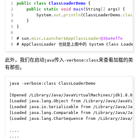
1
public
class
ClassLoaderDemo
{
2
public
static
void
main
(String
[]
args)
{
3
System.
out
.
println
(ClassLoaderDemo.
class
.
4
}
5
}
6
7
#
sun.
misc
.
Launcher$AppClassLoader
@30a4effe
8
#
AppClassLoader
也就是上图中的
System
Class
Loader
此外，我们在启动
传入
来查看加载的类
java
-verbose:class
有那些。
java -verbose:class ClassLoaderDemo

[Opened /Library/Java/JavaVirtualMachines/jdk1.8.0_1
[Loaded java.lang.Object from /Library/Java/JavaVirt
[Loaded java.io.Serializable from /Library/Java/Java
[Loaded java.lang.Comparable from /Library/Java/Java
[Loaded java.lang.CharSequence from /Library/Java/Ja
....

....
