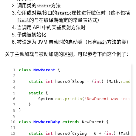
调用类的
方法
static
使用或对类/接口的
属性进行赋值时（这不包括
static
的与在编译期确定的常量表达式）
final
当调用 API 中的某些反射方法时
子类被初始化
被设定为 JVM 启动时的启动类（具有
方法的类）
main
关于主动加载与被动加载的区别，可以参考下面这个例子：
 1
class
NewParent
{
 2
 3
static
int
hoursOfSleep
=
(
int
)
(Math.
random
 4
 5
static
{
 6
System.
out
.
println
(
"NewParent was initia
 7
}
 8
}
 9
10
class
NewbornBaby
extends
NewParent
{
11
12
static
int
hoursOfCrying
=
6
+
(
int
)
(Math.
r