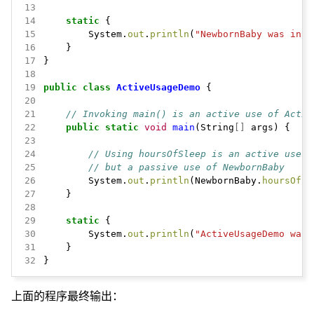
13
14
static
{
15
System.
out
.
println
(
"NewbornBaby was init
16
}
17
}
18
19
public
class
ActiveUsageDemo
{
20
21
// Invoking main() is an active use of Activ
22
public
static
void
main
(String
[]
args)
{
23
24
// Using hoursOfSleep is an active use o
25
// but a passive use of NewbornBaby
26
System.
out
.
println
(NewbornBaby.
hoursOfSl
27
}
28
29
static
{
30
System.
out
.
println
(
"ActiveUsageDemo was 
31
}
32
}
上面的程序最终输出：