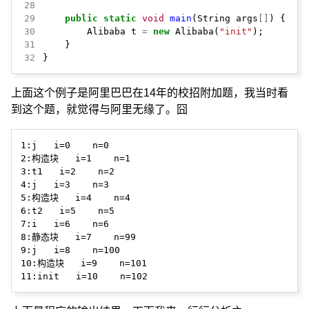
28
29
public
static
void
main
(String
args
[]
)
{
30
Alibaba
t
=
new
Alibaba(
"init"
);
31
}
32
}
上面这个例子是阿里巴巴在14年的校招附加题，我当时看
到这个题，就觉得与阿里无缘了。囧
1:j   i=0    n=0

2:构造块   i=1    n=1

3:t1   i=2    n=2

4:j   i=3    n=3

5:构造块   i=4    n=4

6:t2   i=5    n=5

7:i   i=6    n=6

8:静态块   i=7    n=99

9:j   i=8    n=100

10:构造块   i=9    n=101
