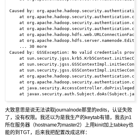
Caused by: org.apache.hadoop.security.authentication
    at org.apache.hadoop.security.authentication.cli
    at org.apache.hadoop.security.authentication.cli
    at org.apache.hadoop.security.authentication.cli
    at org.apache.hadoop.hdfs.web.URLConnectionFacto
    at org.apache.hadoop.hdfs.server.namenode.EditLo
    ... 30 more

Caused by: GSSException: No valid credentials provid
    at sun.security.jgss.krb5.Krb5Context.initSecCon
    at sun.security.jgss.GSSContextImpl.initSecConte
    at sun.security.jgss.GSSContextImpl.initSecConte
    at org.apache.hadoop.security.authentication.cli
    at org.apache.hadoop.security.authentication.cli
    at java.security.AccessController.doPrivileged(Na
大致意思是说无法读取journalnode那里的edits，认证失败
了，没有权限。我还以为是我生产的keytab有错，我去jn1
所在服务器（hostname为master2）上用kinit加上tabkey也
能的到TGT，后来我把配置改成这样：