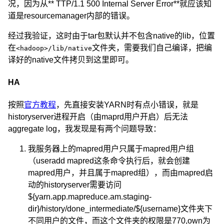
况，因为从** TTP/1.1 500 Internal Server Error**就应该知
道是resourcemanager内部的错误。
经过我验证，这时由于tar包默认并不包含native的lib，位置
在
文件夹，需要我们自己编译，把编
<hadoop>/lib/native
译好的native文件拷贝到这里即可。
HA
按照
官方教程
，先直接安装YARN时有点小错误，就是
historyserver进程开启（由maprd用户开启）后无法
aggregate log，我发现是有两个问题导致：
我服务器上的mapred用户只属于mapred用户组
（useradd mapred这条命令执行后，就会创建
mapred用户，并且属于mapred组），而由mapred启
动的historyserver需要访问
${yarn.app.mapreduce.am.staging-
dir}/history/done_intermediate/${username}文件夹下
不同用户的文件，而这个文件夹的权限是770,own为