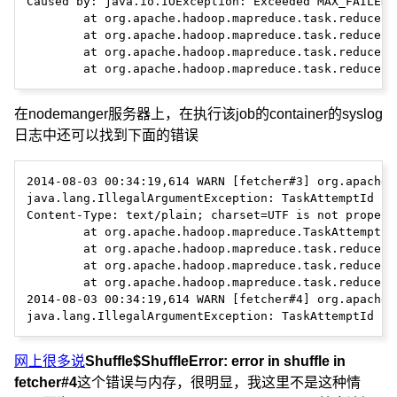
Caused by: java.io.IOException: Exceeded MAX_FAILED_
        at org.apache.hadoop.mapreduce.task.reduce.S
        at org.apache.hadoop.mapreduce.task.reduce.S
        at org.apache.hadoop.mapreduce.task.reduce.F
在nodemanger服务器上，在执行该job的container的syslog
日志中还可以找到下面的错误
2014-08-03 00:34:19,614 WARN [fetcher#3] org.apache.
java.lang.IllegalArgumentException: TaskAttemptId st
Content-Type: text/plain; charset=UTF is not properly
        at org.apache.hadoop.mapreduce.TaskAttemptID
        at org.apache.hadoop.mapreduce.task.reduce.F
        at org.apache.hadoop.mapreduce.task.reduce.F
        at org.apache.hadoop.mapreduce.task.reduce.F
2014-08-03 00:34:19,614 WARN [fetcher#4] org.apache.
网上很多说
Shuffle$ShuffleError: error in shuffle in
fetcher#4
这个错误与内存，很明显，我这里不是这种情