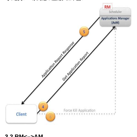
3.2 RM<–>AM