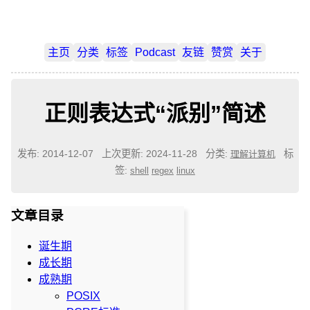
主页
分类
标签
Podcast
友链
赞赏
关于
正则表达式“派别”简述
发布: 2014-12-07
上次更新: 2024-11-28
分类:
标
理解计算机
签:
shell
regex
linux
文章目录
诞生期
成长期
成熟期
POSIX