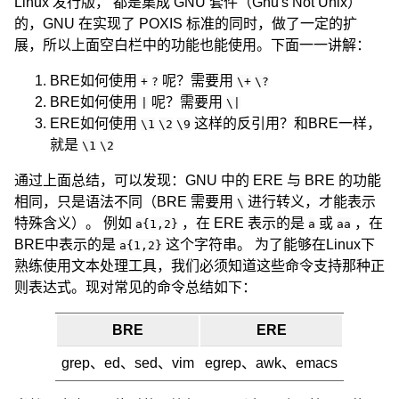
Linux 发行版， 都是集成 GNU 套件（Gnu's Not Unix）
的，GNU 在实现了 POXIS 标准的同时，做了一定的扩
展，所以上面空白栏中的功能也能使用。下面一一讲解：
BRE如何使用
呢？需要用
+
?
\+
\?
BRE如何使用
呢？需要用
|
\|
ERE如何使用
这样的反引用？和BRE一样，
\1
\2
\9
就是
\1
\2
通过上面总结，可以发现：GNU 中的 ERE 与 BRE 的功能
相同，只是语法不同（BRE 需要用
进行转义，才能表示
\
特殊含义）。 例如
，在 ERE 表示的是
或
，在
a{1,2}
a
aa
BRE中表示的是
这个字符串。 为了能够在Linux下
a{1,2}
熟练使用文本处理工具，我们必须知道这些命令支持那种正
则表达式。现对常见的命令总结如下：
BRE
ERE
grep、ed、sed、vim
egrep、awk、emacs