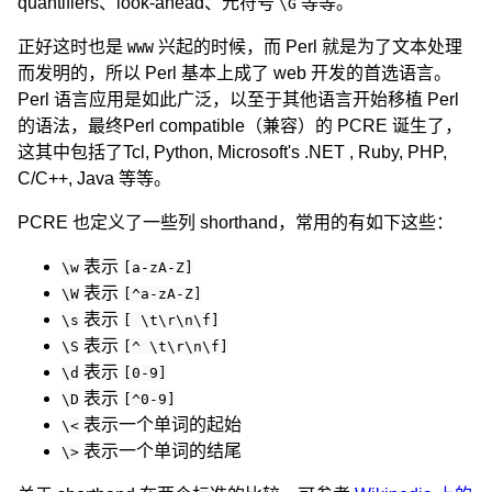
quantifiers、look-ahead、元符号
等等。
\G
正好这时也是
兴起的时候，而 Perl 就是为了文本处理
WWW
而发明的，所以 Perl 基本上成了 web 开发的首选语言。
Perl 语言应用是如此广泛，以至于其他语言开始移植 Perl
的语法，最终Perl compatible（兼容）的 PCRE 诞生了，
这其中包括了Tcl, Python, Microsoft's .NET , Ruby, PHP,
C/C++, Java 等等。
PCRE 也定义了一些列 shorthand，常用的有如下这些：
表示
\w
[a-zA-Z]
表示
\W
[^a-zA-Z]
表示
\s
[ \t\r\n\f]
表示
\S
[^ \t\r\n\f]
表示
\d
[0-9]
表示
\D
[^0-9]
表示一个单词的起始
\<
表示一个单词的结尾
\>