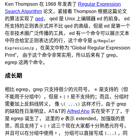
Ken Thompson 在 1968 年发表了
Regular Expression
Search Algorithm
论文，紧接着 Thompson 根据这篇论文
的算法实现了
qed
， qed 是 Unix 上编辑器 ed 的前身。 ed
所支持的正则表示式并不比 qed 的高级，但是 ed 是第一个
在非技术圈广泛传播的工具， ed 有一个命令可以展示文本
中符合给定正则表达式的行，这个命令是
g/Regular
，在英文中称为 “Global Regular Expression
Expression/p
Print”， 由于这个命令非常实用，所以后来有了 grep、
egrep 这两个命令。
成长期
相比 egrep，grep 只支持很少的元符号，
是支持的（但
＊
不能用于分组中），但是
是不支持的；而且，分组时
+
|
?
需要加上反斜线转义， 像
这样才行，由于 grep
\( ...\)
的缺陷性日渐明显，AT&T的
Alfred Aho
实在受不了了，于
是 egrep 诞生了， 这里的 e 表示 extended，加强版的意
思，而且支持了
这三个现在大家都十分熟悉元符号，
+
|
?
并且可以在分组中使用
， 分组可以直接写成
，同
*
(...)