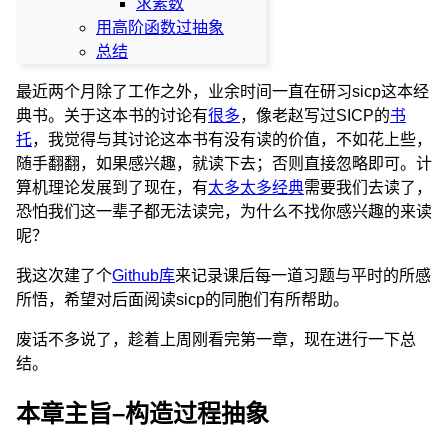
求素数
用高阶函数过抽象
总结
最近两个月除了工作之外，业余时间一直在研习sicp这本经
典书。关于这本书的讨论有
很多
，像老赵写过SICP的
书
托
，我觉得与其讨论这本书有没有读的价值，不如花上些，
随手翻翻，如果感兴趣，就读下去；否则直接忽略即可。计
算机理论发展到了现在，有
太多太多经典
需要我们去读了，
恐怕我们这一辈子都无法读完，为什么不找你感兴趣的来读
呢？
我这次建了个
Github库
来记录课后每一道习题与平时的所感
所悟，希望对后面阅读sicp的同胞们有所帮助。
废话不多说了，趁着上周刚看完第一章，现在进行一下总
结。
本章主旨–构造过程抽象