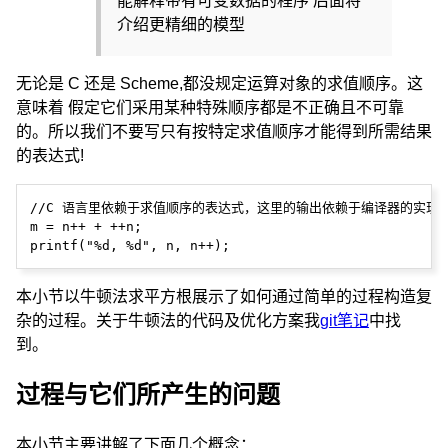
能解释带有可变数据的程序 后面将
介绍更精细的模型
无论是 C 还是 Scheme,都没规定运算对象的求值顺序。这
意味着 假定它们采用某种特殊顺序都是不正确且不可靠
的。所以我们不要写只有按特定求值顺序才能得到所需结果
的表达式!
//C 语言里依赖于求值顺序的表达式，这里的输出依赖于编译器的实现，
m = n++ + ++n;

本小节以牛顿法求平方根展示了如何通过简单的过程构造复
杂的过程。关于牛顿法的代码及优化方案我
git笔记
中找
到。
过程与它们所产生的问题
本小节主要讲解了下面几个概念：