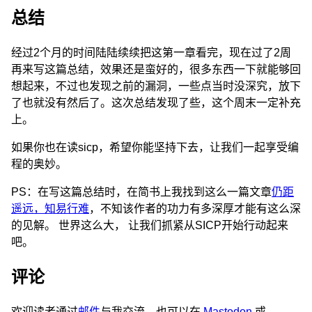
总结
经过2个月的时间陆陆续续把这第一章看完，现在过了2周
再来写这篇总结，效果还是蛮好的，很多东西一下就能够回
想起来，不过也发现之前的漏洞，一些点当时没深究，放下
了也就没有然后了。这次总结发现了些，这个周末一定补充
上。
如果你也在读sicp，希望你能坚持下去，让我们一起享受编
程的奥妙。
PS：在写这篇总结时，在简书上我找到这么一篇文章
仍距
遥远，知易行难
，不知该作者的功力有多深厚才能有这么深
的见解。 世界这么大， 让我们抓紧从SICP开始行动起来
吧。
评论
欢迎读者通过
邮件
与我交流，也可以在
Mastodon
或