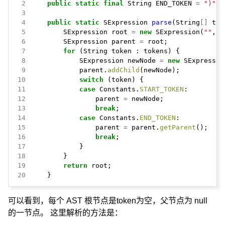
 2
public
static
final
String
END_TOKEN
=
")"
;
 3
 4
public
static
SExpression
parse
(String
[]
tok
 5
SExpression
root
=
new
SExpression(
""
,
n
 6
SExpression
parent
=
root;
 7
for
(String
token
:
tokens)
{
 8
SExpression
newNode
=
new
SExpressio
 9
parent.
addChild
(newNode);
10
switch
(token)
{
11
case
Constants.
START_TOKEN
:
12
parent
=
newNode;
13
break
;
14
case
Constants.
END_TOKEN
:
15
parent
=
parent.
getParent
();
16
break
;
17
}
18
}
19
return
root;
20
}
可以看到，每个 AST 根节点是token为空，父节点为 null
的一节点。 这里解析的方法是：