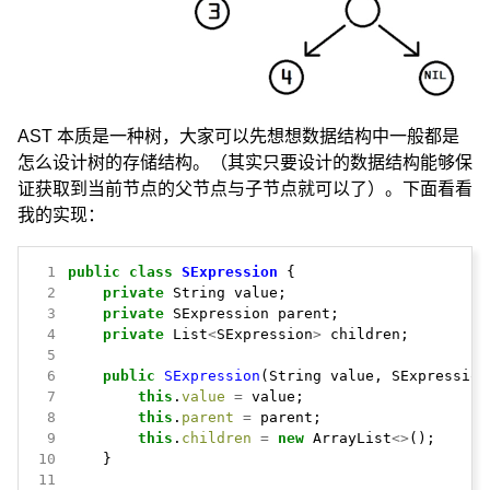
AST 本质是一种树，大家可以先想想数据结构中一般都是
怎么设计树的存储结构。（其实只要设计的数据结构能够保
证获取到当前节点的父节点与子节点就可以了）。下面看看
我的实现：
 1
public
class
SExpression
{
 2
private
String
value;
 3
private
SExpression
parent;
 4
private
List
<
SExpression
>
children;
 5
 6
public
SExpression
(String
value,
SExpression
 7
this
.
value
=
value;
 8
this
.
parent
=
parent;
 9
this
.
children
=
new
ArrayList
<>
();
10
}
11