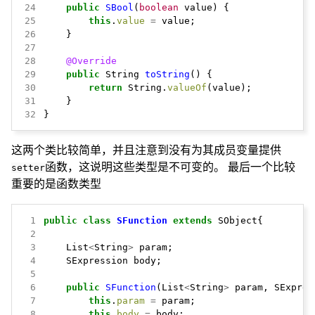
24
public
SBool
(
boolean
value)
{
25
this
.
value
=
value;
26
}
27
28
@Override
29
public
String
toString
()
{
30
return
String.
valueOf
(value);
31
}
32
}
这两个类比较简单，并且注意到没有为其成员变量提供
函数，这说明这些类型是不可变的。 最后一个比较
setter
重要的是函数类型
 1
public
class
SFunction
extends
SObject{
 2
 3
List
<
String
>
param;
 4
SExpression
body;
 5
 6
public
SFunction
(List
<
String
>
param,
SExpres
 7
this
.
param
=
param;
 8
this
.
body
=
body;