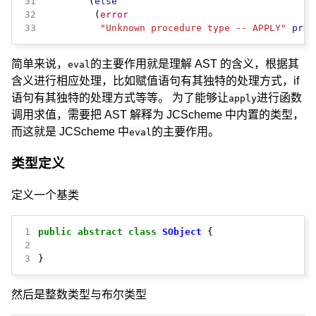
31
        (
else
32
         (
error
33
"Unknown procedure type -- APPLY"
proc
简单来说，
的主要作用就是理解 AST 的含义，根据其
eval
含义进行相应处理，比如赋值语句有其独特的处理方式，if
语句有其独特的处理方式等等。 为了能够让
进行函数
apply
调用求值，需要把 AST 解释为 JCScheme 中内置的类型，
而这就是 JCScheme 中
的主要作用。
eval
类型定义
定义一个基类
1
public
abstract
class
SObject
{
2
3
}
然后是整数类型与布尔类型