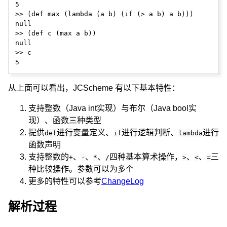
5

>> (def max (lambda (a b) (if (> a b) a b)))

null

>> (def c (max a b))

null

>> c

从上面可以看出，JCScheme 有以下基本特性：
支持整数（Java int实现）与布尔（Java bool实
现）、函数三种类型
提供
进行变量定义、
进行逻辑判断、
进行
def
if
lambda
函数声明
支持整数的
、
、
、
四种基本算术操作，
、
、
三
+
-
*
/
>
<
=
种比较操作。参数可以为多个
更多的特性可以参考
ChangeLog
解析过程