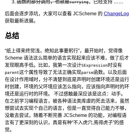
函数的部分调用，也就是
，已经支持 ……
currying
后面会逐步添坑，大家可以查看 JCScheme 的
ChangeLog
获取最新进展。
总结
“纸上得来终觉浅，绝知此事要躬行”，最开始时，觉得像
Scheme 语法这么简单的语言实现起来应该不难，做了后才
发现眼高手低。比如，我第一次设计
时没有
SExpression
这个属性导致了无法正确实现
函数。以及后面
parent
parse
在设计作用域时，分不清楚到底是声明时创建环境还是运行
时创建，环境的父环境应该怎么指向，应该指向声明时的环
境还是运行时的环境。 不过感触最深应该是这点：动手。
在之前学习编程语言，被各种语法类库虐的死去活来，虽然
想尝试去实现个自己的语言，但是一直觉得自己能力不够，
没敢去尝试，随着不断完善 JCScheme 的功能，对编程语
言有了更深刻的认识，真是有种“不入虎穴,焉得虎子”的感
觉。