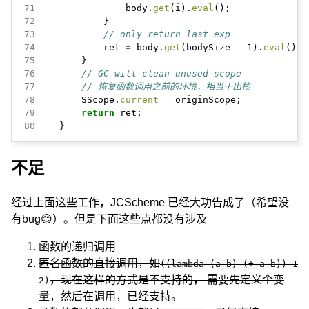
71
body.
get
(i).
eval
();
72
}
73
// only return last exp
74
ret
=
body.
get
(bodySize
-
1).
eval
();
75
}
76
// GC will clean unused scope
77
// 恢复函数调用之前的环境，相当于出栈
78
SScope.
current
=
originScope;
79
return
ret;
80
}
不足
经过上面这些工作，JCScheme 已经大功告成了（希望没
有bug😊）。但是下面这些点都没有涉及
函数的递归调用
匿名函数的直接调用，如
((lambda (a b) (+ a b)) 1
，现在这样的方式是不支持的， 需要先定义个变
2)
量，然后在调用
，已经支持。