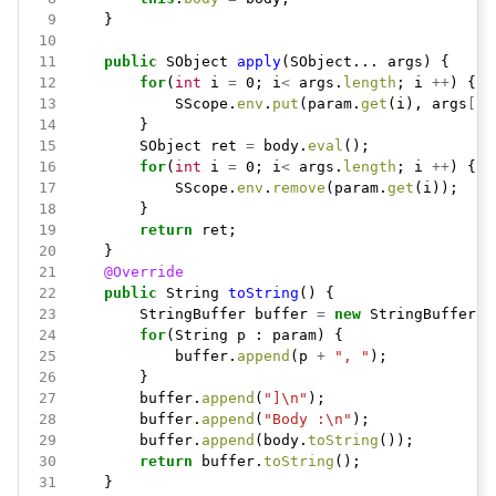
 9
}
10
11
public
SObject
apply
(SObject...
args)
{
12
for
(
int
i
=
0;
i
<
args.
length
;
i
++
)
{
13
SScope.
env
.
put
(param.
get
(i),
args
[
i
]
14
}
15
SObject
ret
=
body.
eval
();
16
for
(
int
i
=
0;
i
<
args.
length
;
i
++
)
{
17
SScope.
env
.
remove
(param.
get
(i));
18
}
19
return
ret;
20
}
21
@Override
22
public
String
toString
()
{
23
StringBuffer
buffer
=
new
StringBuffer(
"
24
for
(String
p
:
param)
{
25
buffer.
append
(p
+
", "
);
26
}
27
buffer.
append
(
"]\n"
);
28
buffer.
append
(
"Body :\n"
);
29
buffer.
append
(body.
toString
());
30
return
buffer.
toString
();
31
}