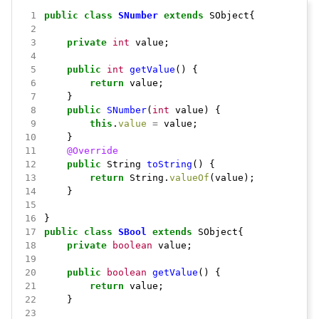
 1
public
class
SNumber
extends
SObject{
 2
 3
private
int
value;
 4
 5
public
int
getValue
()
{
 6
return
value;
 7
}
 8
public
SNumber
(
int
value)
{
 9
this
.
value
=
value;
10
}
11
@Override
12
public
String
toString
()
{
13
return
String.
valueOf
(value);
14
}
15
16
}
17
public
class
SBool
extends
SObject{
18
private
boolean
value;
19
20
public
boolean
getValue
()
{
21
return
value;
22
}
23