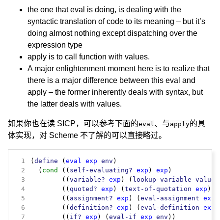
the one that eval is doing, is dealing with the
syntactic translation of code to its meaning – but it’s
doing almost nothing except dispatching over the
expression type
apply is to call function with values.
A major enlightenment moment here is to realize that
there is a major difference between this eval and
apply – the former inherently deals with syntax, but
the latter deals with values.
如果你也在读 SICP，可以参考下面的
、与
的具
eval
apply
体实现，对 Scheme 不了解的可以直接略过。
 1
(
define
 (
eval
exp
env
 2
  (
cond
 ((
self-evaluating?
exp
) 
exp
 3
        ((
variable?
exp
) (
lookup-variable-value
 4
        ((
quoted?
exp
) (
text-of-quotation
exp
 5
        ((
assignment?
exp
) (
eval-assignment
exp
 6
        ((
definition?
exp
) (
eval-definition
exp
 7
        ((
if?
exp
) (
eval-if
exp
env