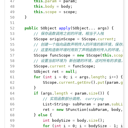
47
this
.
param
=
param;
48
this
.
body
=
body;
49
this
.
scope
=
scope;
50
}
51
52
public
SObject
apply
(SObject...
args)
{
53
// 保存函数调用之前的环境，相当于入栈
54
SScope
originScope
=
SScope.
current
;
55
// 创建一个指向函数声明传入的环境的新环境，保存形
56
// 这里构造新环境时用到了声明函数时传入的环境，这点说
57
SScope
funcScope
=
new
SScope(
this
.
scope
)
58
// 设置当前环境为 新创建的环境，这时所有的求值，
59
SScope.
current
=
funcScope;
60
SObject
ret
=
null
;
61
for
(
int
i
=
0;
i
<
args.
length
;
i
++
)
{
62
SScope.
current
.
getEnv
().
put
(param.
get
63
}
64
if
(args.
length
<
param.
size
())
{
65
// 实现函数部分调用， currying
66
List
<
String
>
subParam
=
param.
subList
67
ret
=
new
SFunction(subParam,
body,
f
68
}
else
{
69
int
bodySize
=
body.
size
();
70
for
(
int
i
=
0;
i
<
bodySize
-
1;
i
++