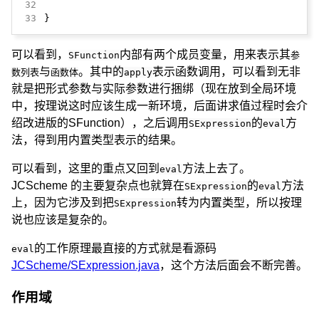
32
33
}
可以看到，
内部有两个成员变量，用来表示其
SFunction
参
与
。其中的
表示函数调用，可以看到无非
数列表
函数体
apply
就是把形式参数与实际参数进行捆绑（现在放到全局环境
中，按理说这时应该生成一新环境，后面讲求值过程时会介
绍改进版的SFunction），之后调用
的
方
SExpression
eval
法，得到用内置类型表示的结果。
可以看到，这里的重点又回到
方法上去了。
eval
JCScheme 的主要复杂点也就算在
的
方法
SExpression
eval
上，因为它涉及到把
转为内置类型，所以按理
SExpression
说也应该是复杂的。
的工作原理最直接的方式就是看源码
eval
JCScheme/SExpression.java
，这个方法后面会不断完善。
作用域