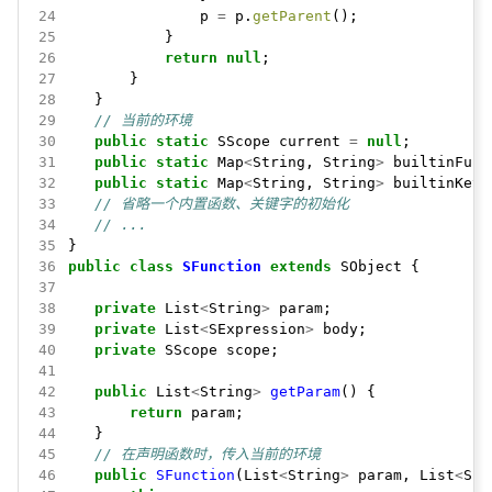
24
p
=
p.
getParent
();
25
}
26
return
null
;
27
}
28
}
29
// 当前的环境
30
public
static
SScope
current
=
null
;
31
public
static
Map
<
String,
String
>
builtinFunc
32
public
static
Map
<
String,
String
>
builtinKeyw
33
// 省略一个内置函数、关键字的初始化
34
// ...
35
}
36
public
class
SFunction
extends
SObject
{
37
38
private
List
<
String
>
param;
39
private
List
<
SExpression
>
body;
40
private
SScope
scope;
41
42
public
List
<
String
>
getParam
()
{
43
return
param;
44
}
45
// 在声明函数时，传入当前的环境
46
public
SFunction
(List
<
String
>
param,
List
<
SEx