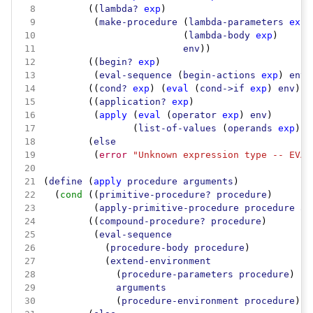
 8
        ((
lambda?
exp
 9
         (
make-procedure
 (
lambda-parameters
exp
10
                         (
lambda-body
exp
11
env
12
        ((
begin?
exp
13
         (
eval-sequence
 (
begin-actions
exp
) 
env
14
        ((
cond?
exp
) (
eval
 (
cond->if
exp
) 
env
15
        ((
application?
exp
16
         (
apply
 (
eval
 (
operator
exp
) 
env
17
                (
list-of-values
 (
operands
exp
) 
e
18
        (
else
19
         (
error
"Unknown expression type -- EVAL
20
21
(
define
 (
apply
procedure
arguments
22
  (
cond
 ((
primitive-procedure?
procedure
23
         (
apply-primitive-procedure
procedure
ar
24
        ((
compound-procedure?
procedure
25
         (
eval-sequence
26
           (
procedure-body
procedure
27
           (
extend-environment
28
             (
procedure-parameters
procedure
29
arguments
30
             (
procedure-environment
procedure