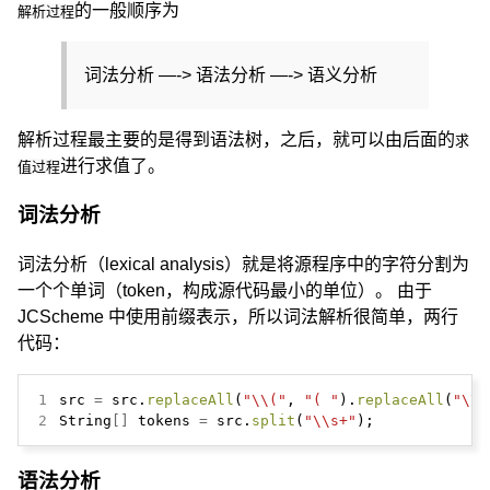
的一般顺序为
解析过程
词法分析 —-> 语法分析 —-> 语义分析
解析过程最主要的是得到语法树，之后，就可以由后面的
求
进行求值了。
值过程
词法分析
词法分析（lexical analysis）就是将源程序中的字符分割为
一个个单词（token，构成源代码最小的单位）。 由于
JCScheme 中使用前缀表示，所以词法解析很简单，两行
代码：
1
src
=
src.
replaceAll
(
"\\("
,
"( "
).
replaceAll
(
"\\)
2
String
[]
tokens
=
src.
split
(
"\\s+"
);
语法分析