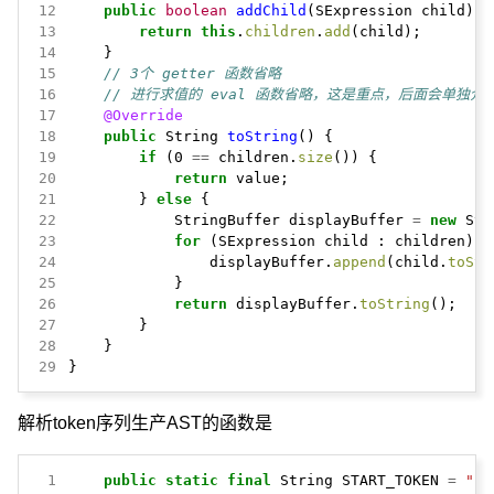
12
public
boolean
addChild
(SExpression
child)
{
13
return
this
.
children
.
add
(child);
14
}
15
// 3个 getter 函数省略
16
// 进行求值的 eval 函数省略，这是重点，后面会单独介
17
@Override
18
public
String
toString
()
{
19
if
(0
==
children.
size
())
{
20
return
value;
21
}
else
{
22
StringBuffer
displayBuffer
=
new
Str
23
for
(SExpression
child
:
children)
{
24
displayBuffer.
append
(child.
toStr
25
}
26
return
displayBuffer.
toString
();
27
}
28
}
29
}
解析token序列生产AST的函数是
 1
public
static
final
String
START_TOKEN
=
"("