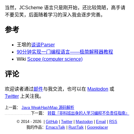
当然，JCScheme 语言只是刚开始，还比较简陋，高手请
不要见笑，后面随着学习的深入我会逐步完善。
参考
王垠的
谈谈Parser
90分钟实现一门编程语言——极简解释器教程
Wiki
Scope (computer science)
评论
欢迎读者通过
邮件
与我交流，也可以在
Mastodon
或
Twitter
上关注我。
上一篇：
Java WeakHashMap 源码解析
下一篇：
转载『非科班出身的人学习编程不负责任指南』
© 2014 - 2026 |
GitHub
|
Twitter
|
Mastodon
|
Email
|
RSS
我的作品：
EmacsTalk
|
RustTalk
|
Gooreplacer