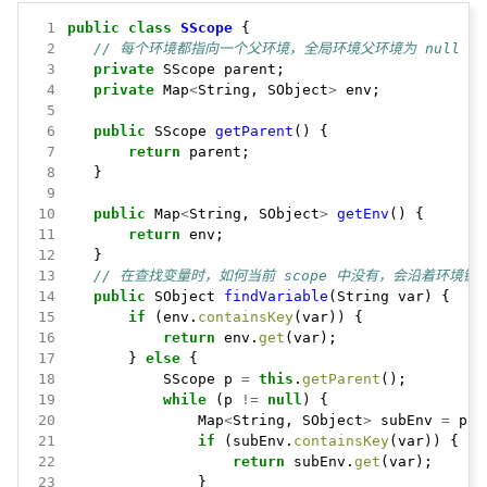
 1
public
class
SScope
{
 2
// 每个环境都指向一个父环境，全局环境父环境为 null
 3
private
SScope
parent;
 4
private
Map
<
String,
SObject
>
env;
 5
 6
public
SScope
getParent
()
{
 7
return
parent;
 8
}
 9
10
public
Map
<
String,
SObject
>
getEnv
()
{
11
return
env;
12
}
13
// 在查找变量时，如何当前 scope 中没有，会沿着环境
14
public
SObject
findVariable
(String
var)
{
15
if
(env.
containsKey
(var))
{
16
return
env.
get
(var);
17
}
else
{
18
SScope
p
=
this
.
getParent
();
19
while
(p
!=
null
)
{
20
Map
<
String,
SObject
>
subEnv
=
p.
g
21
if
(subEnv.
containsKey
(var))
{
22
return
subEnv.
get
(var);
23
}