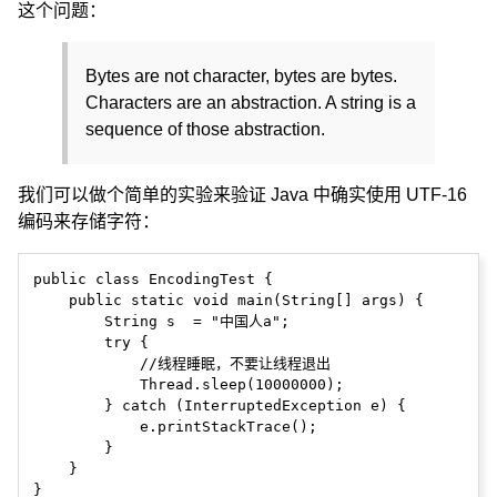
这个问题：
Bytes are not character, bytes are bytes.
Characters are an abstraction. A string is a
sequence of those abstraction.
我们可以做个简单的实验来验证 Java 中确实使用 UTF-16
编码来存储字符：
public class EncodingTest {

    public static void main(String[] args) {

        String s  = "中国人a";

        try {

            //线程睡眠，不要让线程退出

            Thread.sleep(10000000);

        } catch (InterruptedException e) {

            e.printStackTrace();

        }

    }
