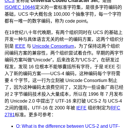
UCS
全称是
Universal Coded Character Set
，是由
ISO/IEC 10646
定义的一套标准字符集，是很多字符编码的
基础，UCS 中大概包含 100,000 个抽象字符，每一个字符
都有一唯一的数字编码，称为 code point。
在19世纪八十年代晚期，有两个组织同时在 UCS 的基础上
开发一种与具体语言无关的统一的编码方案，这两个组织分
别是
IEEE
与
Unicode Consortium
，为了保持这两个组织
间编码方案的兼容性，两个组织尝试着合作。早期的两字节
编码方案叫做“Unicode”，后来改名为“UCS-2”，在研发过
程发，发现 16 位根本不能够囊括所有字符，于是 IEEE 引
入了新的编码方案——UCS-4 编码，这种编码每个字符需
要 4 个字节，这一行为立刻被 Unicode Consortium 制止
了，因为这种编码太浪费空间了，又因为一些设备厂商已经
对 2 字节编码技术投入大量成本，所以在 1996 年 7 月发布
的 Unicode 2.0 中提出了 UTF-16 来打破 UCS-2 与 UCS-4
之间的僵局，UTF-16 在 2000 年被
IEFE
组织制定为
RFC
2781
标准。更多可参考：
Q: What is the difference between UCS-2 and UTF-