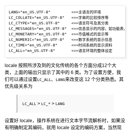
LANG="en_US.UTF-8"         <==主语言的环境

LC_COLLATE="en_US.UTF-8"   <==字串的比较排序等

LC_CTYPE="en_US.UTF-8"     <==语言符号及其分类

LC_MESSAGES="en_US.UTF-8"  <==信息显示的内容，如功能表、
LC_MONETARY="en_US.UTF-8"  <==币值格式的显示等

LC_NUMERIC="en_US.UTF-8"   <==数字系统的显示信息

LC_TIME="en_US.UTF-8"      <==时间系统的显示资料

locale 按照所涉及到的文化传统的各个方面分成12个大
类，上面的输出只显示了其中的 6 类。为了设置方便，我
们可以通过设置
、
来改变这 12 个分类熟悉。其
LC_ALL
LANG
优先级关系为
>
>
LC_ALL
LC_*
LANG
设置好 locale，操作系统在进行文本字节流解析时，如果没
有明确制定其编码，就用 locale 设定的编码方案，当然现