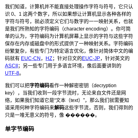
我们知道，计算机并不能直接处理操作字符与符号，它只认
识 0、1 这两个数字，所以如果想让计算机显示各种各样的
字符与符号，就必须定义它们与数字的一一映射关系，也就
是我们所熟知的字符编码（character encoding）。你可简
单的认为，字符编码为计算机屏幕上显示的字符与这些字符
保存在内存或磁盘中的形式提供了一种映射关系。字符编码
纷繁复杂，有些专门为特定语言优化，像针对简体中文的编
码就有
EUC-CN
，
HZ
；针对日文的
EUC-JP
，针对英文的
ASCII
；另一些专门用于多语言环境，像后面要讲到的
UTF-8
。
我们可以把
字符编码
看作一种解密密钥（decryption
key），当我们收到一段字节流时，无论来自文件还是网
络，如果我们知道它是“文本（text）”，那么我们就需要知
道采用何种字符编码来
解码
这些字节流，否则，我们得到的
只是一堆无意义的符号，像 ������。
单字节编码