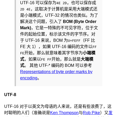
UTF-16 可以保存为
，也可以保存成
4E 2D
，这取决于计算机是采用大端模式还
2D 4E
是小端模式，UTF-32 的情况也类似。为了
解决这个问题，引入了
BOM (Byte Order
Mark)
，它是一特殊的不可见字符，位于文
件的起始位置，标示该文件的字节序。对
于 UTF-16 来说，BOM 为
（FF 比
U+FEFF
FE 大 1），如果 UTF-16 编码的文件以
FF
开始，那么就意味着其字节序为
小端模
FE
式
，如果以
开始，那么就是
大端模
FE FF
式
。 其他 UTF-* 编码的 BOM 可以参考
Representations of byte order marks by
encoding
。
UTF-8
UTF-16 对于以英文为母语的人来说，还是有些浪费了，这
时聪明的人们（准确说是
Ken Thompson
与
Rob Pike
）又
发