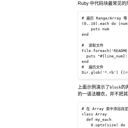
Ruby 中代码块最常见的形
# 遍历 Range/Array 等

(0..10).each do |num|
    puts num

end

#  读取文件

File.foreach('README
  puts "#{line_num}:
end

#  遍历文件

上面示例演示了
的
block
的一语法糖衣，并不把其
# 在 Array 类中添加自定
class Array

  def my_each

    0.upto(size) do |