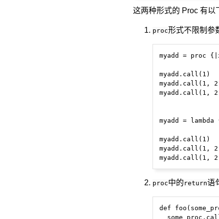
这两种形式的 Proc 有
形式不限制参
proc
myadd = proc {|
myadd.call(1)  
myadd.call(1, 2
myadd.call(1, 2
myadd = lambda 
myadd.call(1)  
myadd.call(1, 2
中的
语
proc
return
def foo(some_pro
  some_proc.call