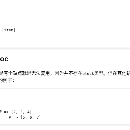
|item|

oc
是有个缺点就是无法复用，因为并不存在
类型。但在其他
block
 的例子：
# => [2, 3, 4]
