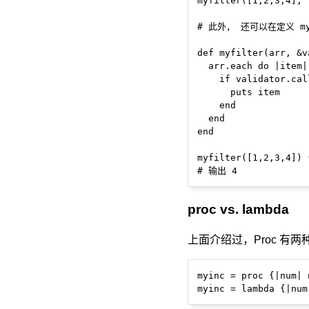
myfilter([1,2,3,4], 
# 此外， 还可以在定义 myf
def myfilter(arr, &v
  arr.each do |item|

    if validator.call
      puts item

    end

  end

end

myfilter([1,2,3,4]) 
proc vs. lambda
上面介绍过，Proc 有
myinc = proc {|num|