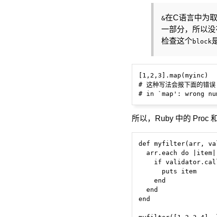
在C语言中为取地
&
一部分，所以没有
检查这个
block
[1,2,3].map(myinc)

# 这种写法会报下面的错误

所以，Ruby 中的 P
def myfilter(arr, va
  arr.each do |item|

    if validator.call
      puts item

    end

  end

end
