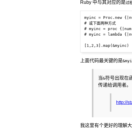
Ruby 中与其对应的是
过
myinc = Proc.new {|n
# 或下面两种方式

# myinc = proc {|num
# myinc = lambda {|n
上面代码最关键的是
&myi
当
符号出现在函
&
传递给调用者。
http://
我这里有个更好的理解大