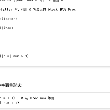
lambda {|num| num > 3})  # 输出 4

ilter 时，利用 & 将最后的 block 转为 Proc

alidator)

(item)

{|num| num > 3}

两种字面量形式：
 num + 1}   # 与 Proc.new 等价
