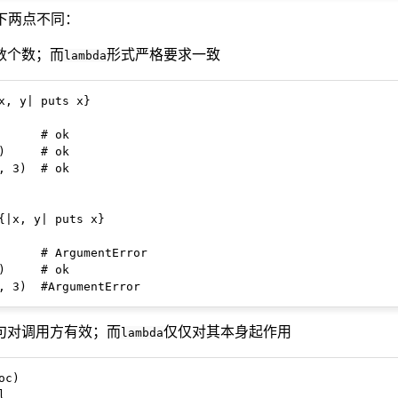
以下两点不同：
数个数；而
形式严格要求一致
lambda
x, y| puts x}

      # ok

)     # ok

, 3)  # ok

{|x, y| puts x}

      # ArgumentError

)     # ok

句对调用方有效；而
仅仅对其本身起作用
lambda
c)


