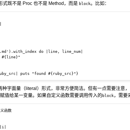
式既不是 Proc 也不是 Method，而是
。比如：
block


.md').with_index do |line, line_num|

 #{line}"

两种字面量（literal）形式，非常方便简洁。但有一点需要注意，
赋值给某一变量。如果自定义函数需要调用传入的
，需要
block
义函数

i|
