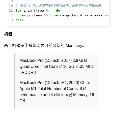
 9
10
# 测试 4 次，期间不进行任何操作，排除第一次下载依赖
11
for
 i in 
$(
seq 4
)
 ; 
do
12
  cargo clean 
&&
time
13
done
机器
两台机器操作系统均为目前最新的 Monterey。
MacBook Pro (15-inch, 2017) 2.9 GHz
Quad-Core Intel Core i7 16 GB 2133 MHz
LPDDR3
MacBook Pro (13-inch, M1, 2020) Chip:
Apple M1 Total Number of Cores: 8 (4
performance and 4 efficiency) Memory: 16
GB