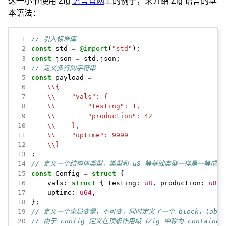
这一小节使用 Zig
语言官网
上的例子，来介绍 Zig 语言的基
本语法：
 1
// 引入标准库
 2
const
std
=
@import
(
"std"
);
 3
const
json
=
std.json;
 4
// 定义多行的字符串
 5
const
payload
=
 6
\\{
 7
\\    "vals": {
 8
\\        "testing": 1,
 9
\\        "production": 42
10
\\    },
11
\\    "uptime": 9999
12
\\}
13
;
14
// 定义一个结构体类型，类型和 u8 等基础类型一样是一等成
15
const
Config
=
struct
{
16
vals:
struct
{
testing:
u8
,
production:
u8
}
17
uptime:
u64
,
18
};
19
// 定义一个全局变量，不可变，同时定义了一个 block，label
20
// 由于 config 定义在顶级作用域（Zig 中称为 contain