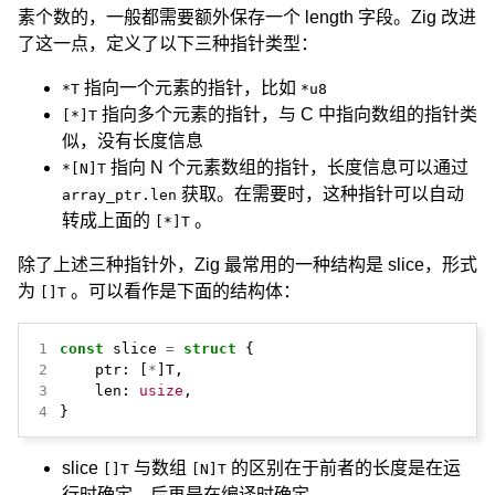
素个数的，一般都需要额外保存一个 length 字段。Zig 改进
了这一点，定义了以下三种指针类型：
指向一个元素的指针，比如
*T
*u8
指向多个元素的指针，与 C 中指向数组的指针类
[*]T
似，没有长度信息
指向 N 个元素数组的指针，长度信息可以通过
*[N]T
获取。在需要时，这种指针可以自动
array_ptr.len
转成上面的
。
[*]T
除了上述三种指针外，Zig 最常用的一种结构是 slice，形式
为
。可以看作是下面的结构体：
[]T
1
const
slice
=
struct
{
2
ptr:
[
*
]T,
3
len:
usize
,
4
}
slice
与数组
的区别在于前者的长度是在运
[]T
[N]T
行时确定，后再是在编译时确定