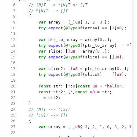
 6
// [N]T --> *[N]T or []T
 7
// *[N]T --> []T
 8
{
 9
var
array
=
[_]
u8
{
1
,
2
,
3
};
10
try
expect
(
@TypeOf
(array)
==
[
3
]
u8
);
11
12
var
ptr_to_array
=
array[
0
..
];
13
try
expect
(
@TypeOf
(ptr_to_array)
==
*
[
3
]
14
var
slice:
[]
u8
=
array[
0
..
];
15
try
expect
(
@TypeOf
(slice)
==
[]
u8
);
16
17
var
slice2:
[]
u8
=
ptr_to_array[
0
..
];
18
try
expect
(
@TypeOf
(slice2)
==
[]
u8
);
19
20
const
str:
[
*
:
0
]
const
u8
=
"hello"
;
21
const
str2:
[
*
]
const
u8
=
str;
22
_
=
str2;
23
}
24
// [N]T --> [:x]T
25
// [:x]T --> []T
26
{
27
var
array
=
[_]
u8
{
3
,
2
,
1
,
0
,
3
,
2
,
1
,
28