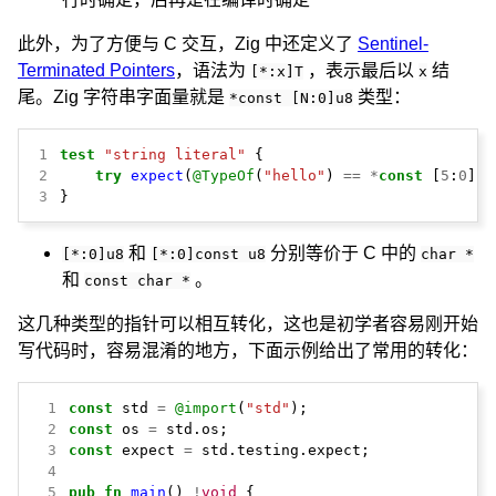
此外，为了方便与 C 交互，Zig 中还定义了
Sentinel-
Terminated Pointers
，语法为
，表示最后以
结
[*:x]T
x
尾。Zig 字符串字面量就是
类型：
*const [N:0]u8
1
test
"string literal"
{
2
try
expect
(
@TypeOf
(
"hello"
)
==
*
const
[
5
:
0
]
u8
3
}
和
分别等价于 C 中的
[*:0]u8
[*:0]const u8
char *
和
。
const char *
这几种类型的指针可以相互转化，这也是初学者容易刚开始
写代码时，容易混淆的地方，下面示例给出了常用的转化：
 1
const
std
=
@import
(
"std"
);
 2
const
os
=
std.os;
 3
const
expect
=
std.testing.expect;
 4
 5
pub
fn
main
()
!
void
{