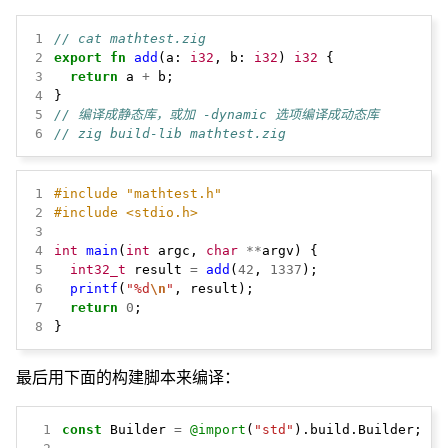
1
// cat mathtest.zig
2
export
fn
add
(a:
i32
,
b:
i32
)
i32
{
3
return
a
+
b;
4
}
5
// 编译成静态库，或加 -dynamic 选项编译成动态库
6
// zig build-lib mathtest.zig
1
#include
"mathtest.h"
2
#include
<stdio.h>
3
4
int
main
(
int
 argc, 
char
**
5
int32_t
 result 
=
add
(
42
, 
1337
6
printf
(
"%d
\n
"
7
return
0
8
}
最后用下面的构建脚本来编译：
 1
const
Builder
=
@import
(
"std"
).build.Builder;