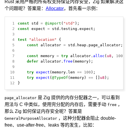
Rust 采用严格的所有权支持保证内存安全，Zig 如果解决这
个问题呢？答案是：
Allocator
，首先看一示例：
 1
const
std
=
@import
(
"std"
);
 2
const
expect
=
std.testing.expect;
 3
 4
test
"allocation"
{
 5
const
allocator
=
std.heap.page_allocator;
 6
 7
const
memory
=
try
allocator.
alloc
(
u8
,
100
);
 8
defer
allocator.
free
(memory);
 9
10
try
expect
(memory.len
==
100
);
11
try
expect
(
@TypeOf
(memory)
==
[]
u8
);
12
}
是 Zig 提供的内存分配器之一，可以看到
page_allocator
用法与 C 中类似，使用完分配的内存后，需要手动
，
free
那么 Zig 如何保证内存安全呢？答案是
，这种分配器会阻止 double-
GeneralPurposeAllocator
free、use-after-free、leaks 等的发生，比如：