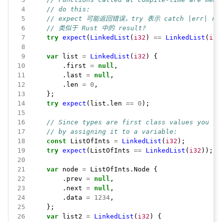
 4
// do this:
 5
// expect 可能返回错误，try 表示 catch |err| ret
 6
// 类似于 Rust 中的 result?
 7
try
expect
(
LinkedList
(
i32
)
==
LinkedList
(
i32
 8
 9
var
list
=
LinkedList
(
i32
)
{
10
.first
=
null
,
11
.last
=
null
,
12
.len
=
0
,
13
};
14
try
expect
(list.len
==
0
);
15
16
// Since types are first class values you ca
17
// by assigning it to a variable:
18
const
ListOfInts
=
LinkedList
(
i32
);
19
try
expect
(ListOfInts
==
LinkedList
(
i32
));
20
21
var
node
=
ListOfInts.Node
{
22
.prev
=
null
,
23
.next
=
null
,
24
.data
=
1234
,
25
};
26
var
list2
=
LinkedList
(
i32
)
{