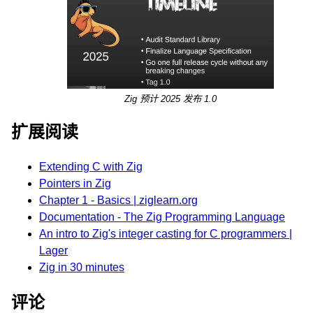
Zig 预计 2025 发布 1.0
扩展阅读
Extending C with Zig
Pointers in Zig
Chapter 1 - Basics | ziglearn.org
Documentation - The Zig Programming Language
An intro to Zig's integer casting for C programmers |
Lager
Zig in 30 minutes
评论