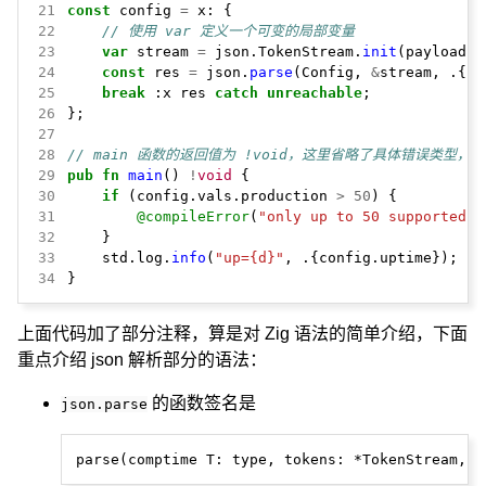
21
const
config
=
x:
{
22
// 使用 var 定义一个可变的局部变量
23
var
stream
=
json.TokenStream.
init
(payload);
24
const
res
=
json.
parse
(Config,
&
stream,
.{})
25
break
:x
res
catch
unreachable
;
26
};
27
28
// main 函数的返回值为 !void，这里省略了具体错误类型，
29
pub
fn
main
()
!
void
{
30
if
(config.vals.production
>
50
)
{
31
@compileError
(
"only up to 50 supported"
)
32
}
33
std.log.
info
(
"up={d}"
,
.{config.uptime});
34
}
上面代码加了部分注释，算是对 Zig 语法的简单介绍，下面
重点介绍 json 解析部分的语法：
的函数签名是
json.parse