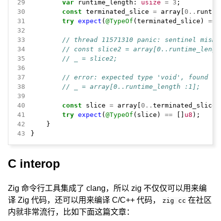
29
var
runtime_length:
usize
=
3
;
30
const
terminated_slice
=
array[
0
..
runtim
31
try
expect
(
@TypeOf
(terminated_slice)
==
32
33
// thread 11571310 panic: sentinel misma
34
// const slice2 = array[0..runtime_lengt
35
// _ = slice2;
36
37
// error: expected type 'void', found '[
38
// _ = array[0..runtime_length :1];
39
40
const
slice
=
array[
0
..
terminated_slice.
41
try
expect
(
@TypeOf
(slice)
==
[]
u8
);
42
}
43
}
C interop
Zig 命令行工具集成了 clang，所以 zig 不仅仅可以用来编
译 Zig 代码，还可以用来编译 C/C++ 代码，
在社区
zig cc
内就非常流行，比如下面这篇文章：