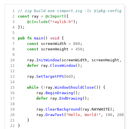
 1
// zig build-exe cimport.zig -lc $(pkg-config --
 2
const
ray
=
@cImport
({
 3
@cInclude
(
"raylib.h"
);
 4
});
 5
 6
pub
fn
main
()
void
{
 7
const
screenWidth
=
800
;
 8
const
screenHeight
=
450
;
 9
10
ray.
InitWindow
(screenWidth,
screenHeight,
"r
11
defer
ray.
CloseWindow
();
12
13
ray.
SetTargetFPS
(
60
);
14
15
while
(
!
ray.
WindowShouldClose
())
{
16
ray.
BeginDrawing
();
17
defer
ray.
EndDrawing
();
18
19
ray.
ClearBackground
(ray.RAYWHITE);
20
ray.
DrawText
(
"Hello, World!"
,
190
,
200
,
21
}
22
}