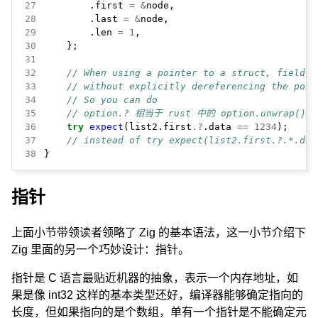
27
.first
=
&
node,
28
.last
=
&
node,
29
.len
=
1
,
30
};
31
32
// When using a pointer to a struct, fields 
33
// without explicitly dereferencing the poin
34
// So you can do
35
// option.? 相当于 rust 中的 option.unwrap(
36
try
expect
(list2.first
.?
.data
==
1234
);
37
// instead of try expect(list2.first.?.*.dat
38
}
指针
上面小节带领读者领略了 Zig 的基本语法，这一小节介绍下
Zig 里面的另一个巧妙设计：指针。
指针是 C 语言最贴近机器的抽象，表示一个内存地址，如
果是像 int32 这样的基本类型还好，编译器能够确定指向的
长度，但如果指向的是个数组，单有一个指针是不能确定元