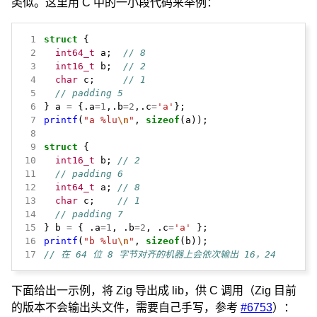
类似。这里用 C 中的一小段代码来举例：
 1
struct
 2
int64_t
 a;  
 3
int16_t
 b;  
 4
char
 c;     
 5
 6
} a 
=
 {.a
=
1
,.b
=
2
,.c
=
'a'
 7
printf
(
"a %lu
\n
"
, 
sizeof
 8
 9
struct
10
int16_t
 b; 
11
12
int64_t
 a; 
13
char
 c;    
14
15
} b 
=
 { .a
=
1
, .b
=
2
, .c
=
'a'
16
printf
(
"b %lu
\n
"
, 
sizeof
17
下面给出一示例，将 Zig 导出成 lib，供 C 调用（Zig 目前
的版本不会输出头文件，需要自己手写，参考
#6753
）：