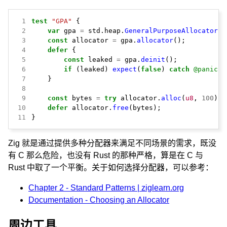
 1
test
"GPA"
{
 2
var
gpa
=
std.heap.
GeneralPurposeAllocator
(.
 3
const
allocator
=
gpa.
allocator
();
 4
defer
{
 5
const
leaked
=
gpa.
deinit
();
 6
if
(leaked)
expect
(
false
)
catch
@panic
(
"
 7
}
 8
 9
const
bytes
=
try
allocator.
alloc
(
u8
,
100
);
10
defer
allocator.
free
(bytes);
11
}
Zig 就是通过提供多种分配器来满足不同场景的需求，既没
有 C 那么危险，也没有 Rust 的那种严格，算是在 C 与
Rust 中取了一个平衡。关于如何选择分配器，可以参考：
Chapter 2 - Standard Patterns | ziglearn.org
Documentation - Choosing an Allocator
周边工具