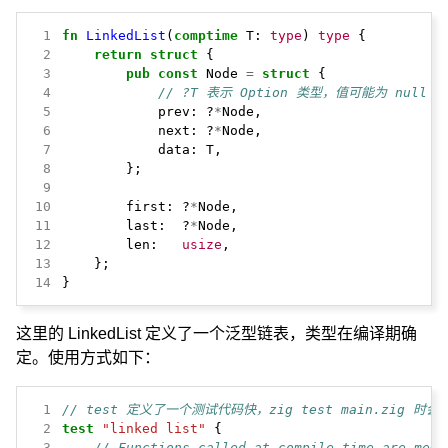
 1
fn
LinkedList
(
comptime
T:
type
)
type
{
 2
return
struct
{
 3
pub
const
Node
=
struct
{
 4
// ?T 表示 Option 类型，值可能为 null
 5
prev:
?
*
Node,
 6
next:
?
*
Node,
 7
data:
T,
 8
};
 9
10
first:
?
*
Node,
11
last:
?
*
Node,
12
len:
usize
,
13
};
14
}
这里的 LinkedList 定义了一个泛型链表，类型在编译期确
定。使用方式如下：
 1
// test 定义了一个测试代码快，zig test main.zig 
 2
test
"linked list"
{
 3
// Functions called at compile-time are memo