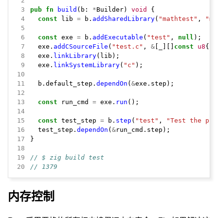
 2
 3
pub
fn
build
(b:
*
Builder)
void
{
 4
const
lib
=
b.
addSharedLibrary
(
"mathtest"
,
"ma
 5
 6
const
exe
=
b.
addExecutable
(
"test"
,
null
);
 7
exe.
addCSourceFile
(
"test.c"
,
&
[_][]
const
u8
{
"-
 8
exe.
linkLibrary
(lib);
 9
exe.
linkSystemLibrary
(
"c"
);
10
11
b.default_step.
dependOn
(
&
exe.step);
12
13
const
run_cmd
=
exe.
run
();
14
15
const
test_step
=
b.
step
(
"test"
,
"Test the pro
16
test_step.
dependOn
(
&
run_cmd.step);
17
}
18
19
// $ zig build test
20
// 1379
内存控制