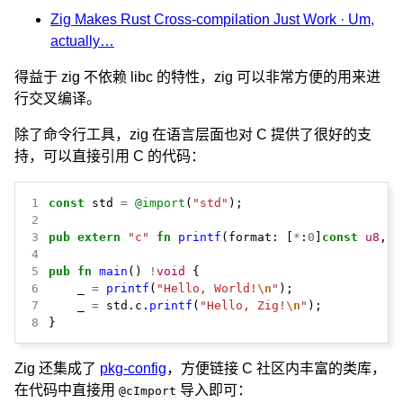
Zig Makes Rust Cross-compilation Just Work · Um,
actually…
得益于 zig 不依赖 libc 的特性，zig 可以非常方便的用来进
行交叉编译。
除了命令行工具，zig 在语言层面也对 C 提供了很好的支
持，可以直接引用 C 的代码：
1
const
std
=
@import
(
"std"
);
2
3
pub
extern
"c"
fn
printf
(format:
[
*
:
0
]
const
u8
,
.
4
5
pub
fn
main
()
!
void
{
6
_
=
printf
(
"Hello, World!
\n
"
);
7
_
=
std.c.
printf
(
"Hello, Zig!
\n
"
);
8
}
Zig 还集成了
pkg-config
，方便链接 C 社区内丰富的类库，
在代码中直接用
导入即可：
@cImport