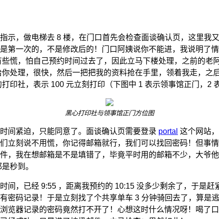
指示，做电梯去 8 楼，在门口首先会检查面谈确认页，这里我
是第一次的，不是修改后的！门口阿姨说你不能进，我说明了情
有些慌，怕自己预约时间过去了，因此立马下楼处理，之前的老
给你处理，很快，然后一把把我的资料抢在手里，领着我走，之后
打印社，表示 100 元立刻打印（下图中 1 表示领事馆正门，2
黑心打印社与领事馆正门方位图
但时间紧迫，只能同意了。面谈确认页需要登录
portal
这个网站，
们立刻说不用慌，你记得邮箱就行，我们可以找回密码！但事情
件，我在想邮箱是不是填错了，毕竟平时用的邮箱不少，大爷他
都是秒到。
间，已经 9:55 ，距离我预约的 10:15 没多少剩余了，于是
有密码记录！于是立刻找了个共享单车 3 分钟骑回去了，算是逃离
浏览器记录的密码竟然打不开了！心想这时什么情况呀！喝了口