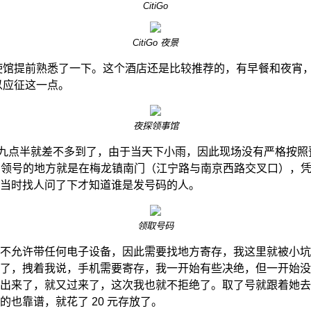
CitiGo
CitiGo 夜景
使馆提前熟悉了一下。这个酒店还是比较推荐的，有早餐和夜宵
以应征这一点。
夜探领事馆
15，九点半就差不多到了，由于当天下小雨，因此现场没有严格按
谈。领号的地方就是在梅龙镇南门（江宁路与南京西路交叉口），
当时找人问了下才知道谁是发号码的人。
领取号码
不允许带任何电子设备，因此需要找地方寄存，我这里就被小坑
了，拽着我说，手机需要寄存，我一开始有些决绝，但一开始没
出来了，就又过来了，这次我也就不拒绝了。取了号就跟着她去
也靠谱，就花了 20 元存放了。