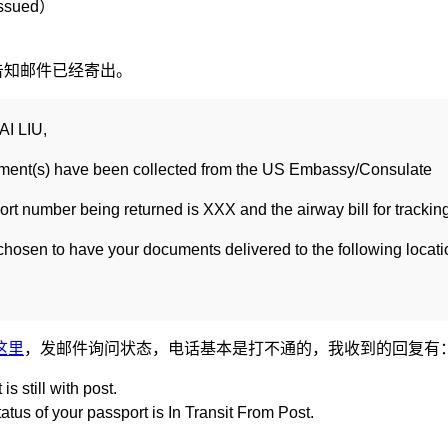
sued）
，告知邮件已经寄出。
AI LIU,
ment(s) have been collected from the US Embassy/Consulate
rt number being returned is XXX and the airway bill for trackin
hosen to have your documents delivered to the following locati
。
这里
，发邮件询问状态，电话基本是打不通的，我收到的回复有
is still with post.
atus of your passport is In Transit From Post.