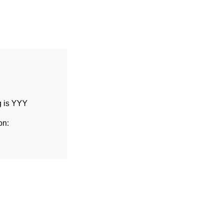
g is YYY
on:
：