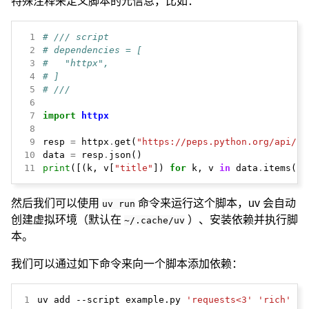
特殊注释来定义脚本的元信息，比如：
 1
# /// script
 2
# dependencies = [
 3
#   "httpx",
 4
# ]
 5
# ///
 6
 7
import
httpx
 8
 9
resp 
=
 httpx
.
get(
"https://peps.python.org/api/pe
10
data 
=
 resp
.
11
print
([(k, v[
"title"
]) 
for
 k, v 
in
 data
.
items()]
然后我们可以使用
命令来运行这个脚本，uv 会自动
uv run
创建虚拟环境（默认在
）、安装依赖并执行脚
~/.cache/uv
本。
我们可以通过如下命令来向一个脚本添加依赖：
1
uv add --script example.py 
'requests<3'
'rich'