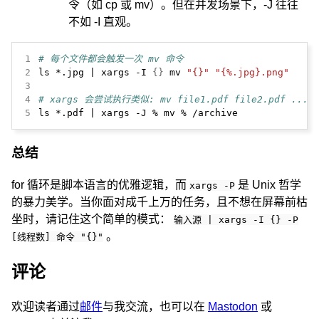
令（如 cp 或 mv）。但在并发场景下，-J 往往
不如 -I 直观。
1
# 每个文件都会触发一次 mv 命令
2
ls *.jpg | xargs -I 
{}
 mv 
"{}"
"{%.jpg}.png"
3
4
# xargs 会尝试执行类似: mv file1.pdf file2.pdf ... fi
5
ls *.pdf | xargs -J % mv % /archive
总结
for 循环是脚本语言的优雅逻辑，而
是 Unix 哲学
xargs -P
的暴力美学。当你面对成千上万的任务，且不想在屏幕前枯
坐时，请记住这个简单的模式：
输入源 | xargs -I {} -P
。
[线程数] 命令 "{}"
评论
欢迎读者通过
邮件
与我交流，也可以在
Mastodon
或