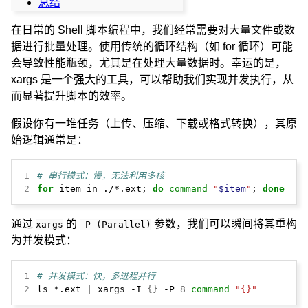
总结
在日常的 Shell 脚本编程中，我们经常需要对大量文件或数
据进行批量处理。使用传统的循环结构（如 for 循环）可能
会导致性能瓶颈，尤其是在处理大量数据时。幸运的是，
xargs 是一个强大的工具，可以帮助我们实现并发执行，从
而显著提升脚本的效率。
假设你有一堆任务（上传、压缩、下载或格式转换），其原
始逻辑通常是：
1
# 串行模式：慢，无法利用多核
2
for
 item in ./*.ext; 
do
command
"
$item
"
; 
done
通过
的
参数，我们可以瞬间将其重构
xargs
-P (Parallel)
为并发模式：
1
# 并发模式：快，多进程并行
2
ls *.ext | xargs -I 
{}
 -P 
8
command
"{}"