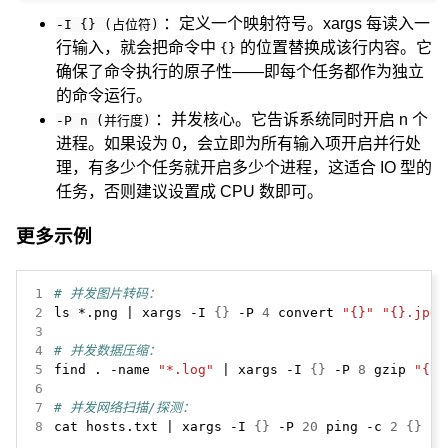
：定义一个映射符号。xargs 每读入一
-I {} (占位符)
行输入，就会把命令中
的位置替换成该行内容。它
{}
确保了命令执行的原子性——即每个任务都作为独立
的命令运行。
：并发核心。它告诉系统同时开启 n 个
-P n (并行度)
进程。如果设为 0，会立即为所有输入项开启并行处
理，有多少个任务就开启多少个进程，这适合 IO 型的
任务，否则建议设置成 CPU 数即可。
更多示例
1
# 并发图片转码：
2
ls *.png | xargs -I 
{}
 -P 
4
 convert 
"{}"
"{}.jpg"
3
4
# 并发数据压缩：
5
find . -name 
"*.log"
 | xargs -I 
{}
 -P 
8
 gzip 
"{}"
6
7
# 并发网络扫描/探测：
8
cat hosts.txt | xargs -I 
{}
 -P 
20
 ping -c 
2
{}