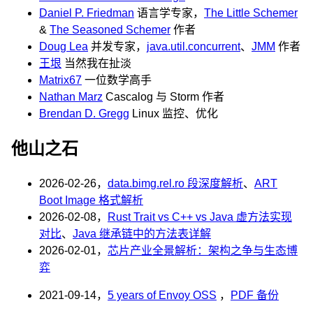
Daniel P. Friedman
语言学专家，
The Little Schemer
&
The Seasoned Schemer
作者
Doug Lea
并发专家，
java.util.concurrent
、
JMM
作者
王垠
当然我在扯淡
Matrix67
一位数学高手
Nathan Marz
Cascalog 与 Storm 作者
Brendan D. Gregg
Linux 监控、优化
他山之石
2026-02-26，
data.bimg.rel.ro 段深度解析
、
ART
Boot Image 格式解析
2026-02-08，
Rust Trait vs C++ vs Java 虚方法实现
对比
、
Java 继承链中的方法表详解
2026-02-01，
芯片产业全景解析：架构之争与生态博
弈
2021-09-14，
5 years of Envoy OSS
，
PDF 备份