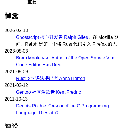
重要
悼念
2026-02-13
Ghostscript 核心开发者 Ralph Giles
，在 Mozilla 期
间，Ralph 是第一个将 Rust 代码引入 Firefox 的人
2023-08-03
Bram Moolenaar, Author of the Open Source Vim
Code Editor, Has Died
2021-09-09
Rust ::<> 语法提出者 Anna Harren
2021-02-12
Gentoo 社区活跃者 Kent Fredric
2011-10-13
Dennis Ritchie, Creator of the C Programming
Language, Dies at 70
评论