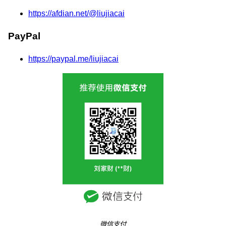
https://afdian.net/@liujiacai
PayPal
https://paypal.me/liujiacai
微信支付