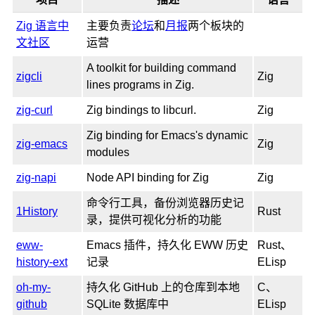
Zig 语言中
主要负责
论坛
和
月报
两个板块的
文社区
运营
A toolkit for building command
zigcli
Zig
lines programs in Zig.
zig-curl
Zig bindings to libcurl.
Zig
Zig binding for Emacs's dynamic
zig-emacs
Zig
modules
zig-napi
Node API binding for Zig
Zig
命令行工具，备份浏览器历史记
1History
Rust
录，提供可视化分析的功能
eww-
Emacs 插件，持久化 EWW 历史
Rust、
history-ext
记录
ELisp
oh-my-
持久化 GitHub 上的仓库到本地
C、
github
SQLite 数据库中
ELisp