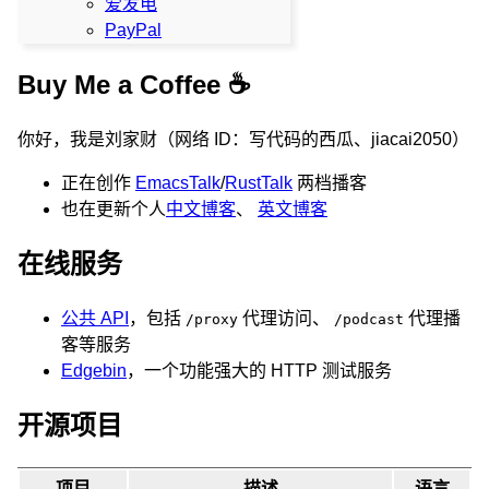
爱发电
PayPal
Buy Me a Coffee ☕️
你好，我是刘家财（网络 ID：写代码的西瓜、jiacai2050）
正在创作
EmacsTalk
/
RustTalk
两档播客
也在更新个人
中文博客
、
英文博客
在线服务
公共 API
，包括
代理访问、
代理播
/proxy
/podcast
客等服务
Edgebin
，一个功能强大的 HTTP 测试服务
开源项目
项目
描述
语言