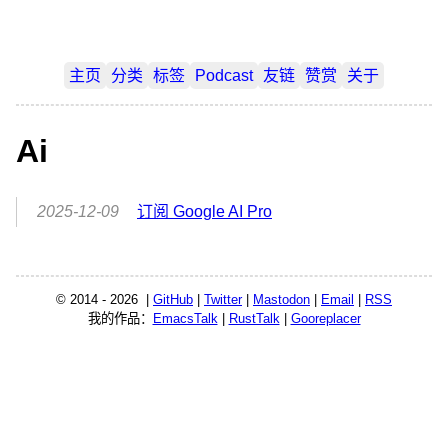
主页
分类
标签
Podcast
友链
赞赏
关于
Ai
2025-12-09
订阅 Google AI Pro
© 2014 - 2026 |
GitHub
|
Twitter
|
Mastodon
|
Email
|
RSS
我的作品：
EmacsTalk
|
RustTalk
|
Gooreplacer