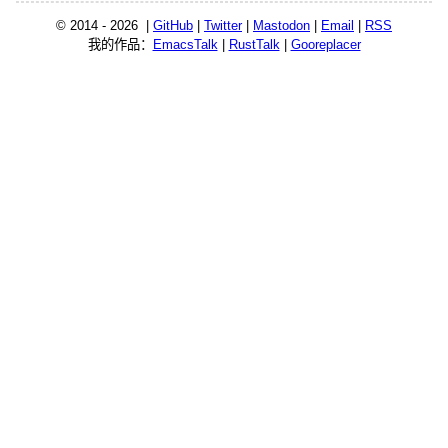
© 2014 - 2026 |
GitHub
|
Twitter
|
Mastodon
|
Email
|
RSS
我的作品：
EmacsTalk
|
RustTalk
|
Gooreplacer